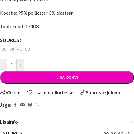
Koostis: 95% polüester, 5% elastaan
Tootekood: 17403
SUURUS
36
38
40
50
-
+
LISA KORVI
Võrdle
Lisa lemmikutesse
Suuruste juhend
Jaga:
Lisainfo
SUURUS
36
,
38
,
40
,
50