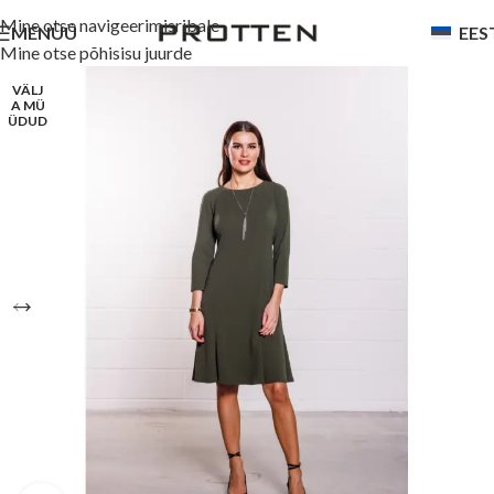
Mine otse navigeerimisribale
MENÜÜ
EES
Mine otse põhisisu juurde
VÄLJ
A MÜ
ÜDUD