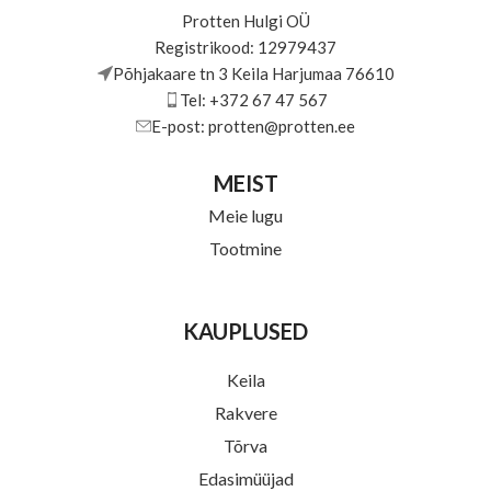
Protten Hulgi OÜ
Registrikood: 12979437
Põhjakaare tn 3 Keila Harjumaa 76610
Tel: +372 67 47 567
E-post: protten@protten.ee
MEIST
Meie lugu
Tootmine
KAUPLUSED
Keila
Rakvere
Tõrva
Edasimüüjad