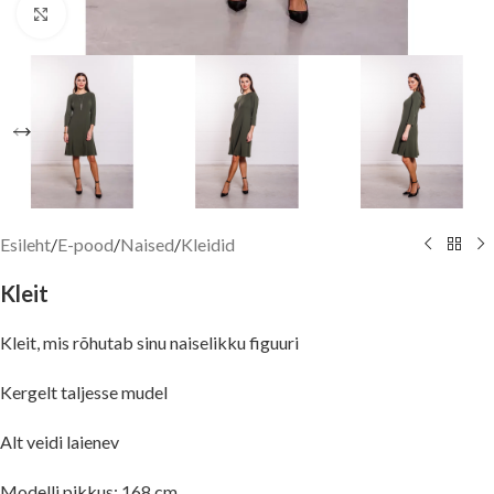
Suurenda pilti
Esileht
/
E-pood
/
Naised
/
Kleidid
Kleit
Kleit, mis rõhutab sinu naiselikku figuuri
Kergelt taljesse mudel
Alt veidi laienev
Modelli pikkus: 168 cm