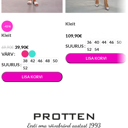
Kleit
-43%
Kleit
109,90
€
36
40
44
46
50
SUURUS
39,90
€
69,90
€
52
54
VÄRV
LISA KORVI
38
42
46
48
50
SUURUS
52
VALI
LISA KORVI
VALI
Eesti oma rõivabränd aastast 1993