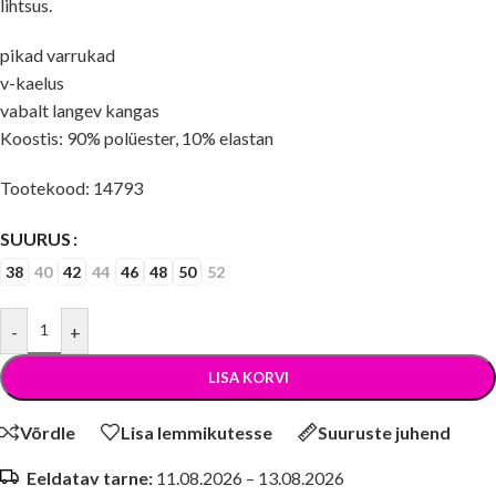
lihtsus.
pikad varrukad
v-kaelus
vabalt langev kangas
Koostis: 90% polüester, 10% elastan
Tootekood: 14793
SUURUS
38
40
42
44
46
48
50
52
-
+
LISA KORVI
Võrdle
Lisa lemmikutesse
Suuruste juhend
Eeldatav tarne:
11.08.2026 – 13.08.2026