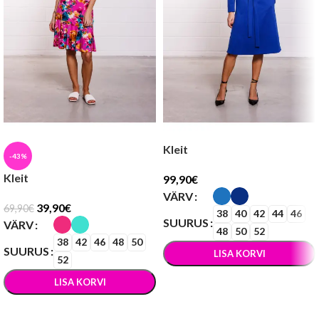
Kleit
-43%
Kleit
99,90
€
VÄRV
39,90
€
69,90
€
38
40
42
44
46
SUURUS
VÄRV
48
50
52
38
42
46
48
50
SUURUS
LISA KORVI
52
VALI
LISA KORVI
VALI