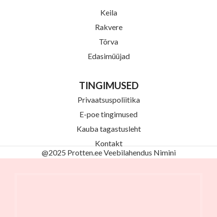
Keila
Rakvere
Tõrva
Edasimüüjad
TINGIMUSED
Privaatsuspoliitika
E-poe tingimused
Kauba tagastusleht
Kontakt
@2025 Protten.ee Veebilahendus
Nimini