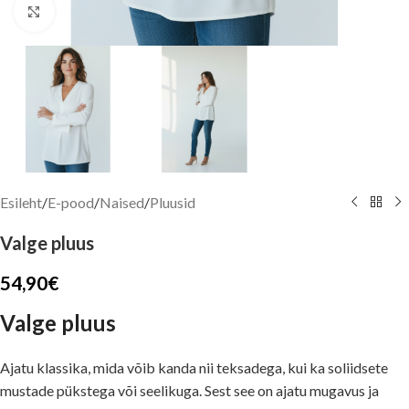
Suurenda pilti
Esileht
/
E-pood
/
Naised
/
Pluusid
Valge pluus
54,90
€
Valge pluus
Ajatu klassika, mida võib kanda nii teksadega, kui ka soliidsete
mustade pükstega või seelikuga. Sest see on ajatu mugavus ja