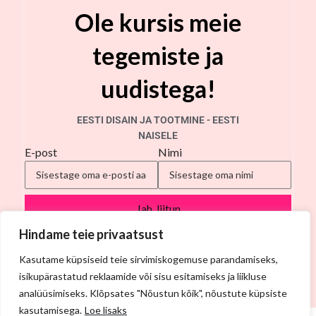
Ole kursis meie
tegemiste ja
uudistega!
EESTI DISAIN JA TOOTMINE - EESTI
NAISELE
E-post
Nimi
Jah, liitun
Will be used in accordance with our
Privacy Policy
Hindame teie privaatsust
Kasutame küpsiseid teie sirvimiskogemuse parandamiseks,
isikupärastatud reklaamide või sisu esitamiseks ja liikluse
analüüsimiseks. Klõpsates "Nõustun kõik", nõustute küpsiste
kasutamisega.
Loe lisaks