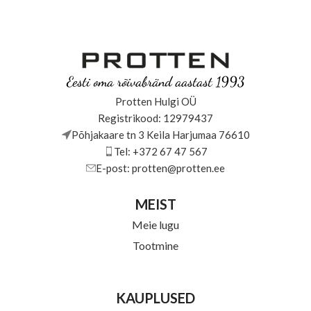
Eesti oma rõivabränd aastast 1993
Protten Hulgi OÜ
Registrikood: 12979437
Põhjakaare tn 3 Keila Harjumaa 76610
Tel: +372 67 47 567
E-post: protten@protten.ee
MEIST
Meie lugu
Tootmine
KAUPLUSED