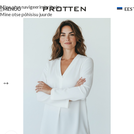
Mine otse navigeerimisribale
MENÜÜ
EES
Mine otse põhisisu juurde